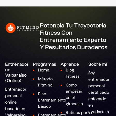
Potencia Tu Trayectoria
Fitness Con
Entrenamiento Experto
Y Resultados Duraderos
Entrenador
Programas
Aprende
Sobre mí
en
Home
Blog
Soy
Valparaíso
Fitness
Método
entrenador
(Online)
Fitmind
Cómo
personal
Entrenador
empezar
certificado
Plan
personal
en el
enfocado
Entrenamiento
online
gimnasio
en
Básico
basado en
ayudarte a
Rutinas para
Valparaíso,
Entrenamiento