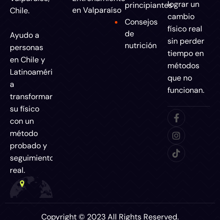
lograr un
principiantes
en Valparaíso
Chile.
cambio
Consejos
físico real
de
Ayudo a
sin perder
nutrición
personas
tiempo en
en Chile y
métodos
Latinoamérica
que no
a
funcionan.
transformar
su físico
con un
método
probado y
seguimiento
real.
Copyright © 2023 All Rights Reserved.